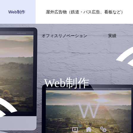
Web制作
屋外広告物（鉄道・バス広告、看板など）
オフィスリノベーション
実績
W
e
b
制
作