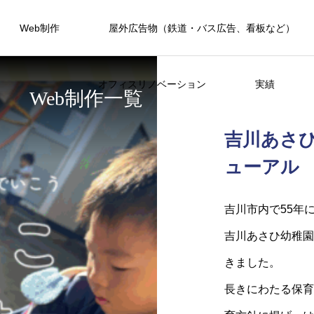
Web制作
屋外広告物（鉄道・バス広告、看板など）
オフィスリノベーション
実績
Web制作一覧
吉川あさひ
ューアル
吉川市内で55年
吉川あさひ幼稚園
きました。
長きにわたる保育