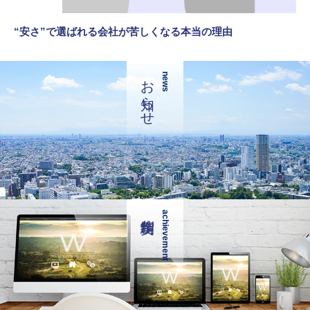
“安さ”で選ばれる会社が苦しくなる本当の理由
お知らせ
news
achievement