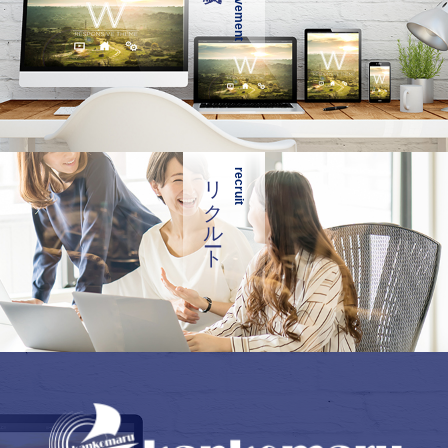
achievement
リクルート
recruit