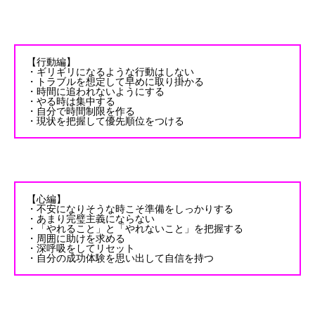
【行動編】
・ギリギリになるような行動はしない
・トラブルを想定して早めに取り掛かる
・時間に追われないようにする
・やる時は集中する
・自分で時間制限を作る
・現状を把握して優先順位をつける
【心編】
・不安になりそうな時こそ準備をしっかりする
・あまり完璧主義にならない
・「やれること」と「やれないこと」を把握する
・周囲に助けを求める
・深呼吸をしてリセット
・自分の成功体験を思い出して自信を持つ