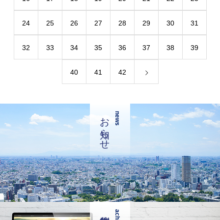
24
25
26
27
28
29
30
31
32
33
34
35
36
37
38
39
40
41
42
お知らせ
news