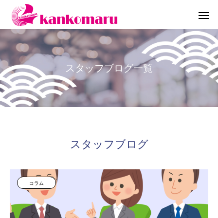
ス
タ
ッ
フ
ブ
ロ
グ
一
覧
スタッフブログ
コラム