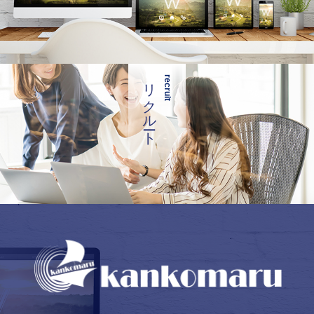
リクルート
recruit