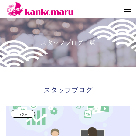
ス
タ
ッ
フ
ブ
ロ
グ
一
覧
スタッフブログ
コラム