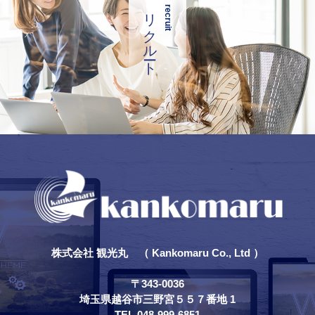
リクルート
recruit
株式会社 観光丸 （ Kankomaru Co., Ltd ）
〒343-0036
埼玉県越谷市三野宮５５７番地 1
TEL 048-999-6851