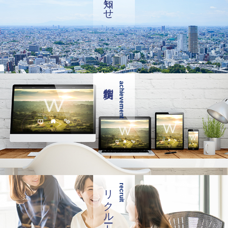
achievement
リクルート
recruit