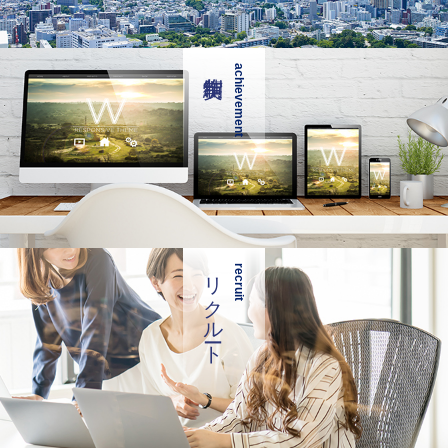
achievement
リクルート
recruit